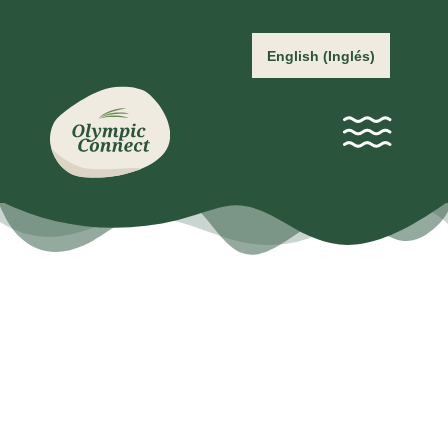
English
(
Inglés
)