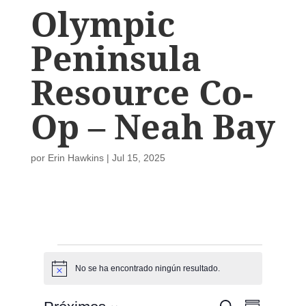
Olympic
Peninsula
Resource Co-
Op – Neah Bay
por
Erin Hawkins
|
Jul 15, 2025
Eventos
No se ha encontrado ningún resultado.
A
v
i
N
N
B
s