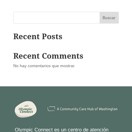
v
E
v
e
e
n
n
Buscar
t
t
o
o
s
Recent Posts
Recent Comments
No hay comentarios que mostrar.
Olympic Connect es un centro de atención